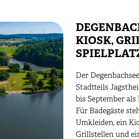
DEGENBAC
KIOSK, GRI
SPIELPLAT
Der Degenbachsee l
Stadtteils Jagsthe
bis September als
Für Badegäste ste
Umkleiden, ein Kios
Grillstellen und ei