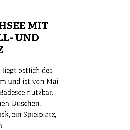
HSEE MIT
LL- UND
Z
iegt östlich des
im und ist von Mai
 Badesee nutzbar.
hen Duschen,
k, ein Spielplatz,
n