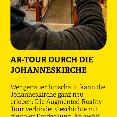
AR-TOUR DURCH DIE
JOHANNESKIRCHE
Wer genauer hinschaut, kann die
Johanneskirche ganz neu
erleben: Die Augmented-Reality-
Tour verbindet Geschichte mit
digitaler Entdeckung. An zwölf