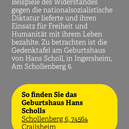
Beispiele des Widerstandes
gegen die nationalsozialistische
Diktatur lieferte und ihren
Einsatz für Freiheit und
Humanität mit ihrem Leben
bezahlte. Zu betrachten ist die
Gedenktafel am Geburtshaus
von Hans Scholl, in Ingersheim,
Am Schollenberg 6.
So finden Sie das
Geburtshaus Hans
Scholls
Schollenberg 6, 74564
Crailsheim