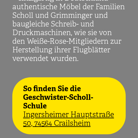
authentische Möbel der Familien
Scholl und Grimminger und
baugleiche Schreib- und
Druckmaschinen, wie sie von
den Weiße-Rose-Mitgliedern zur
Herstellung ihrer Flugblätter
verwendet wurden.
So finden Sie die
Geschwister-Scholl-
Schule
Ingersheimer Hauptstraße
50, 74564 Crailsheim